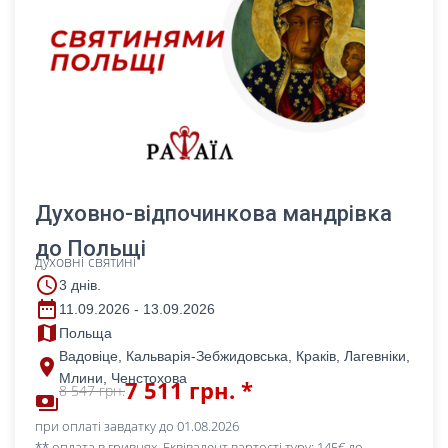
Духовно-відпочинкова мандрівка
до Польщі
духовні святині
access_time
3 днів.
date_range
11.09.2026 - 13.09.2026
map
Польща
Вадовіце, Кальварія-Зебжидовська, Краків, Лагевніки,
place
Млини, Ченстохова
7 511 грн. *
8 547 грн.
payments
при оплаті завдатку до 01.08.2026
** оплата в гривнях. Еквівалент вартості туру: 145€ до