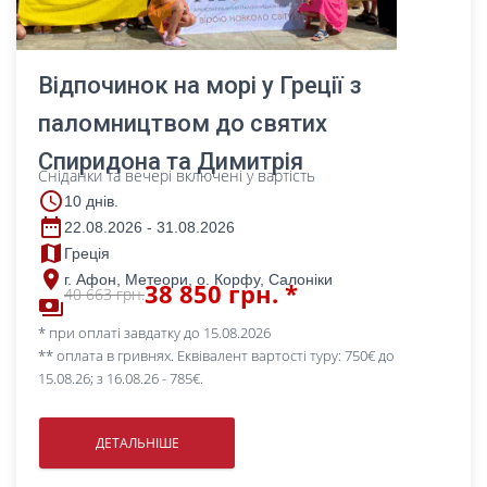
Відпочинок на морі у Греції з
паломництвом до святих
Спиридона та Димитрія
Сніданки та вечері включені у вартість
access_time
10 днів.
date_range
22.08.2026 - 31.08.2026
map
Греція
place
г. Афон, Метеори, о. Корфу, Салоніки
38 850 грн. *
40 663 грн.
payments
* при оплаті завдатку до 15.08.2026
** оплата в гривнях. Еквівалент вартості туру: 750€ до
15.08.26; з 16.08.26 - 785€.
ДЕТАЛЬНІШЕ