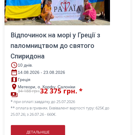
Відпочинок на морі у Греції з
паломництвом до святого
Спиридона
access_time
10 днів.
date_range
14.08.2026 - 23.08.2026
map
Греція
place
Метеори, о. Корфу, Салоніки
32 375 грн. *
34 188 грн.
payments
* при оплаті завдатку до 25.07.2026
** оплата в гривнях. Еквівалент вартості туру: 625€ до
25.07.26; з 26.07.26 - 660€.
ДЕТАЛЬНІШЕ