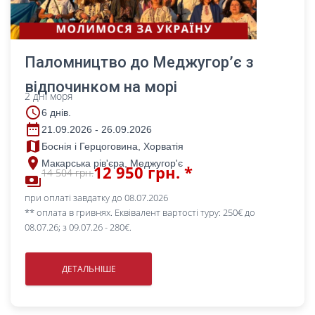
Паломництво до Меджугор’є з
відпочинком на морі
2 дні моря
access_time
6 днів.
date_range
21.09.2026 - 26.09.2026
map
Боснія і Герцоговина, Хорватія
place
Макарська рів'єра, Меджугор'є
12 950 грн. *
14 504 грн.
payments
при оплаті завдатку до 08.07.2026
** оплата в гривнях. Еквівалент вартості туру: 250€ до
08.07.26; з 09.07.26 - 280€.
ДЕТАЛЬНІШЕ