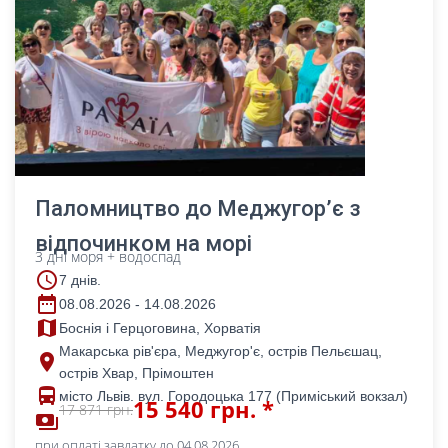
Паломництво до Меджугор’є з
відпочинком на морі
3 дні моря + водоспад
access_time
7 днів.
date_range
08.08.2026 - 14.08.2026
map
Боснія і Герцоговина, Хорватія
Макарська рів'єра, Меджугор'є, острів Пельєшац,
place
острів Хвар, Прімоштен
directions_bus
місто Львів. вул. Городоцька 177 (Приміський вокзал)
15 540 грн. *
17 871 грн.
payments
при оплаті завдатку до 04.08.2026