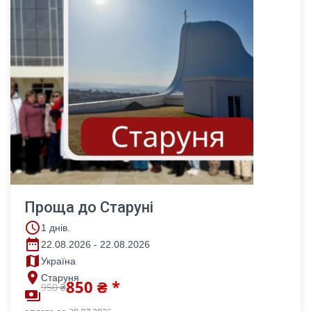
Проща до Старуні
access_time
1 днів.
date_range
22.08.2026 - 22.08.2026
map
Україна
place
Старуня
850 ₴ *
950 ₴
payments