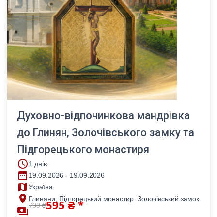
Духовно-відпочинкова мандрівка
до Глинян, Золочівського замку та
Підгорецького монастиря
access_time
1 днів.
date_range
19.09.2026 - 19.09.2026
map
Україна
place
Глиняни, Підгорецький монастир, Золочівський замок
595 ₴ *
700 ₴
payments