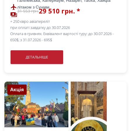
Галілейська, Капернаум, Назарет, Табха, Хайфа
flight
літаком з Сучави
29 510 грн. *
31 553 грн.
payments
+ 250 євро авіапереліт
при оплаті завдатку до 30.07.2026
Оплата в гривнях. Еквівалент вартості туру: до 30.07.2026 -
650$; з 31.07.2026 - 695$
ДЕТАЛЬНІШЕ
Акція