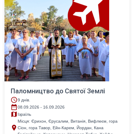
Паломництво до Святої Землі
access_time
9 днів.
date_range
08.09.2026 - 16.09.2026
map
Ізраїль
Місця: Єрихон, Єрусалим, Витанія, Вифлеєм, гора
place
Сіон, гора Тавор, Ейн-Карем, Йордан, Кана