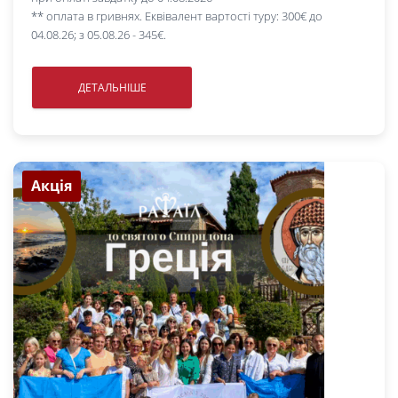
** оплата в гривнях. Еквівалент вартості туру: 300€ до
04.08.26; з 05.08.26 - 345€.
ДЕТАЛЬНІШЕ
Акція