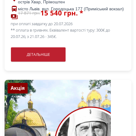
острів Хвар, Прімоштен
directions_bus
місто Львів. вул. Городоцька 177 (Приміський вокзал)
15 540 грн. *
17 871 грн.
payments
при оплаті завдатку до 20.07.2026
** оплата в гривнях. Еквівалент вартості туру: 300€ до
20.07.26; з 21.07.26 - 345€.
ДЕТАЛЬНІШЕ
Акція