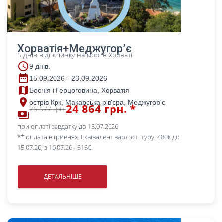
Хорватія+Меджугор’є
5 днів відпочинку на морі в Хорватії
access_time
9 днів.
date_range
15.09.2026 - 23.09.2026
map
Боснія і Герцоговина, Хорватія
place
острів Крк, Макарська рів'єра, Меджугор'є
24 864 грн. *
26 677 грн.
payments
при оплаті завдатку до 15.07.2026
** оплата в гривнях. Еквівалент вартості туру: 480€ до
15.07.26; з 16.07.26 - 515€.
ДЕТАЛЬНІШЕ