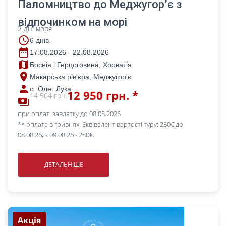
Паломництво до Меджугор’є з
відпочинком на морі
2 дні моря
access_time
6 днів.
date_range
17.08.2026 - 22.08.2026
map
Боснія і Герцоговина, Хорватія
place
Макарська рів'єра, Меджугор'є
person
о. Олег Лука
12 950 грн. *
14 504 грн.
payments
при оплаті завдатку до 08.08.2026
** оплата в гривнях. Еквівалент вартості туру: 250€ до
08.08.26; з 09.08.26 - 280€.
ДЕТАЛЬНІШЕ
Акція