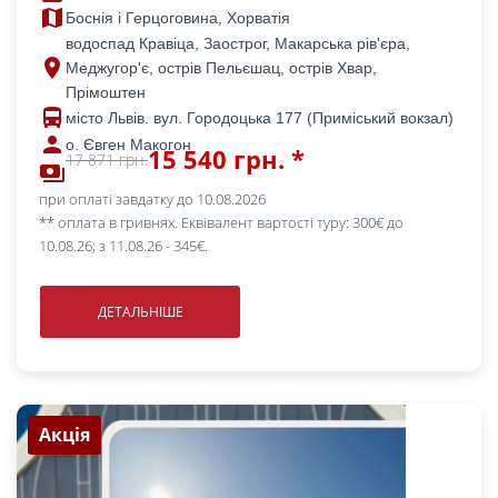
map
Боснія і Герцоговина, Хорватія
водоспад Кравіца, Заострог, Макарська рів'єра,
place
Меджугор'є, острів Пельєшац, острів Хвар,
Прімоштен
directions_bus
місто Львів. вул. Городоцька 177 (Приміський вокзал)
person
о. Євген Макогон
15 540 грн. *
17 871 грн.
payments
при оплаті завдатку до 10.08.2026
** оплата в гривнях. Еквівалент вартості туру: 300€ до
10.08.26; з 11.08.26 - 345€.
ДЕТАЛЬНІШЕ
Акція