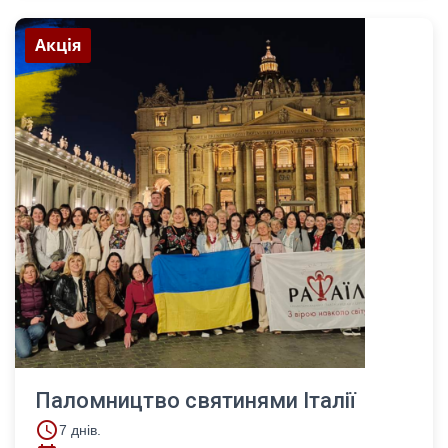
Акція
Паломництво святинями Італії
access_time
7 днів.