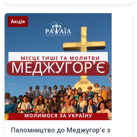
Акція
Паломництво до Меджугор’є з