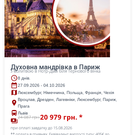
Духовна мандрівка в Париж
з молитвою в Нотр-Дамі біля Тернового вінка
access_time
8 днів.
date_range
27.09.2026 - 04.10.2026
map
Люксембург, Німеччина, Польща, Франція, Чехія
Вроцлав, Дрезден, Лагевніки, Люксембург, Париж,
place
Прага
directions_bus
Львів
20 979 грн. *
24 087 грн.
payments
при оплаті завдатку до 15.08.2026
** оплата в гривнях. Еквівалент вартості туру: 405€ до