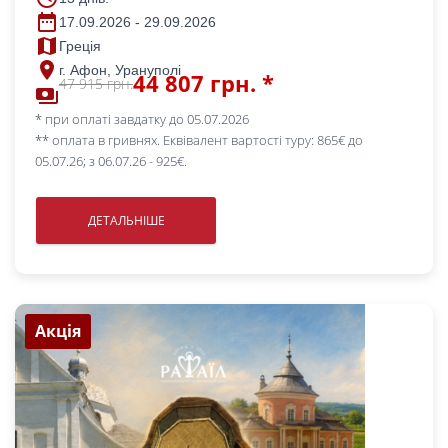
date_range
17.09.2026 - 29.09.2026
map
Греція
place
г. Афон, Урануполі
44 807 грн. *
47 915 грн.
payments
* при оплаті завдатку до 05.07.2026
** оплата в гривнях. Еквівалент вартості туру: 865€ до
05.07.26; з 06.07.26 - 925€.
ДЕТАЛЬНІШЕ
Акція