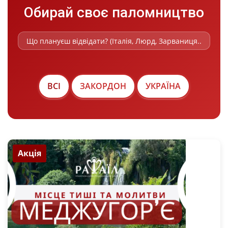
Обирай своє паломництво
ВСІ
ЗАКОРДОН
УКРАЇНА
Акція