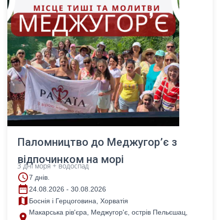
Паломництво до Меджугор’є з
відпочинком на морі
3 дні моря + водоспад
access_time
7 днів.
date_range
24.08.2026 - 30.08.2026
map
Боснія і Герцоговина, Хорватія
Макарська рів'єра, Меджугор'є, острів Пельєшац,
place