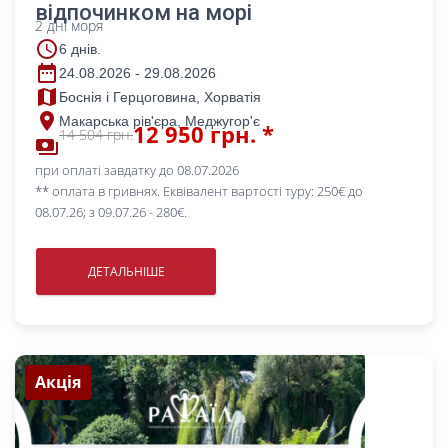
відпочинком на морі
2 дні моря
access_time
6 днів.
date_range
24.08.2026 - 29.08.2026
map
Боснія і Герцоговина, Хорватія
place
Макарська рів'єра, Меджугор'є
12 950 грн. *
14 504 грн.
payments
при оплаті завдатку до 08.07.2026
** оплата в гривнях. Еквівалент вартості туру: 250€ до
08.07.26; з 09.07.26 - 280€.
ДЕТАЛЬНІШЕ
Акція