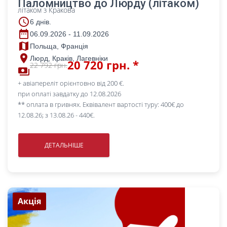
Паломництво до Люрду (літаком)
літаком з Кракова
access_time
6 днів.
date_range
06.09.2026 - 11.09.2026
map
Польща, Франція
place
Люрд, Краків, Лагевніки
20 720 грн. *
22 792 грн.
payments
+ авіапереліт орієнтовно від 200 €.
при оплаті завдатку до 12.08.2026
** оплата в гривнях. Еквівалент вартості туру: 400€ до
12.08.26; з 13.08.26 - 440€.
ДЕТАЛЬНІШЕ
Акція