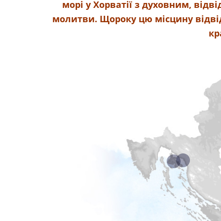
морі у Хорватії з духовним, відв
молитви. Щороку цю місцину відві
кр