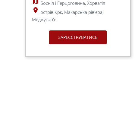
map
Боснія і Герцоговина, Хорватія
place
острів Крк, Макарська рів'єра,
Меджугор'є
ЗАРЕЄСТРУВАТИСЬ