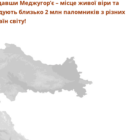
ідавши Меджугор’є – місце живої віри та
дують близько 2 млн паломників з різних
аїн світу!