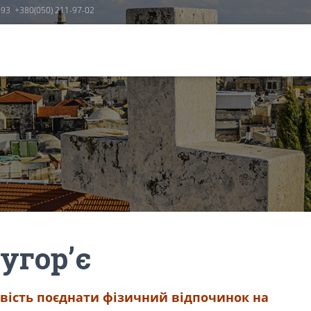
-93
+380(050) 211-97-02
угор’є
ивість поєднати фізичний відпочинок на